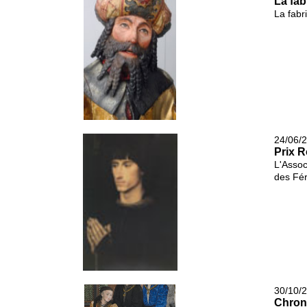
La fab
La fabr
24/06/2
Prix R
L'Assoc
des Fér
30/10/2
Chron