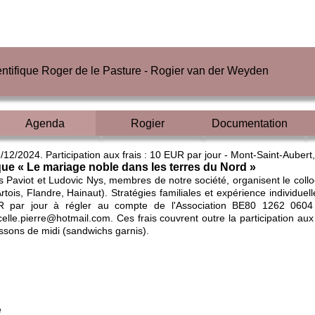
ientifique Roger de le Pasture - Rogier van der Weyden
Agenda
Rogier
Documentation
/12/2024. Participation aux frais : 10 EUR par jour - Mont-Saint-Auber
ue « Le mariage noble dans les terres du Nord »
 Paviot et Ludovic Nys, membres de notre société, organisent le coll
rtois, Flandre, Hainaut). Stratégies familiales et expérience individuel
 par jour à régler au compte de l'Association BE80 1262 0604 
elle.pierre@hotmail.com. Ces frais couvrent outre la participation aux
ssons de midi (sandwichs garnis).
é