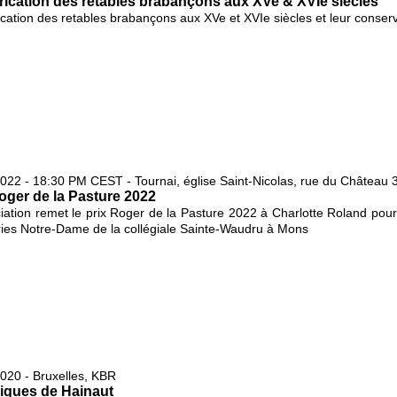
rication des retables brabançons aux XVe & XVIe siècles
ication des retables brabançons aux XVe et XVIe siècles et leur conser
022 - 18:30 PM CEST - Tournai, église Saint-Nicolas, rue du Château 
oger de la Pasture 2022
iation remet le prix Roger de la Pasture 2022 à Charlotte Roland pour
ies Notre-Dame de la collégiale Sainte-Waudru à Mons
020 - Bruxelles, KBR
iques de Hainaut