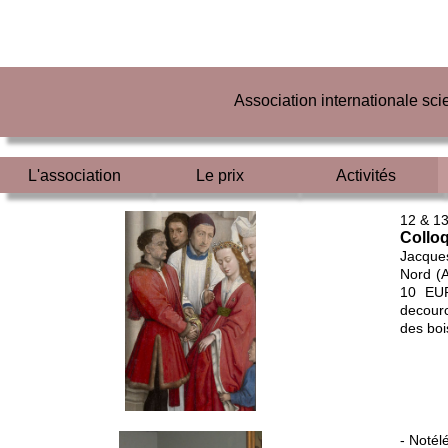
Association internationale sc
L'association
Le prix
Activités
12 & 13
Colloq
Jacques
Nord (A
10 EUR
decourc
des boi
- Notél